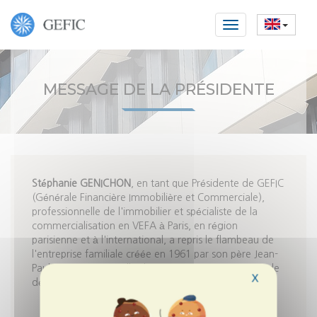
Toggle
navigation
Skip
to
main
MESSAGE DE LA PRÉSIDENTE
content
Stéphanie GENICHON
, en tant que Présidente de GEFIC
(Générale Financière Immobilière et Commerciale),
professionnelle de l'immobilier et spécialiste de la
commercialisation en VEFA à Paris, en région
parisienne et à l'international, a repris le flambeau de
l'entreprise familiale créée en 1961 par son père Jean-
Paul GENICHON qu'elle dirige en portant une vision de
X
développement ambitieux depuis 2013.