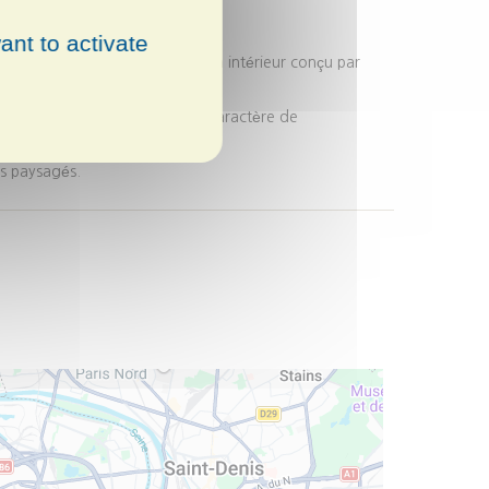
 un nouveau visage.
ant to activate
ence et conduit à un vaste jardin intérieur conçu par
e teinte dorée qui affirme le caractère de
ns paysagés.