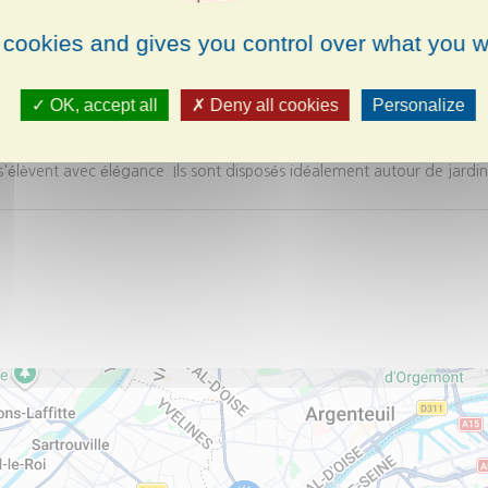
re harmonieusement à son environnement et offre à la rue Emile Zola
 cookies and gives you control over what you w
e s'ouvre sur une jolie sente piétonne qui dessert les halls de la résid
OK, accept all
Deny all cookies
Personalize
r le rythme agréable des façades ponctuées de balcons et d'attiques d
 s'élèvent avec élégance. Ils sont disposés idéalement autour de jardi