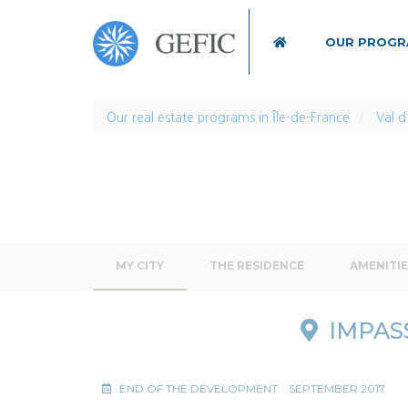
Main
navigation
OUR PROG
Skip
to
main
Our real estate programs in Île-de-France
Val d
content
MY CITY
THE RESIDENCE
AMENITIE
IMPAS
END OF THE DEVELOPMENT:
SEPTEMBER 2017