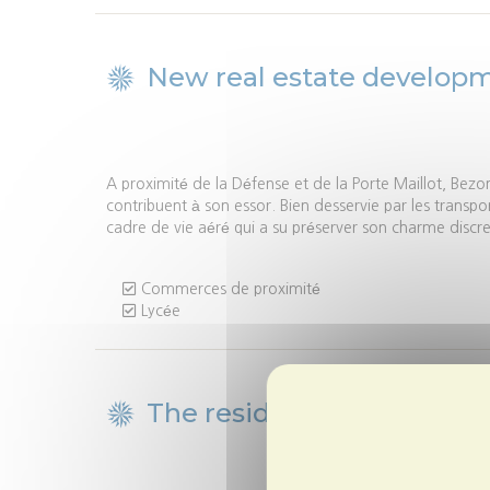
New real estate develop
Description
A proximité de la Défense et de la Porte Maillot, Bezo
de
contribuent à son essor. Bien desservie par les transpo
la
cadre de vie aéré qui a su préserver son charme discre
ville
Commerces de proximité
Lycée
The residence:
L'Avant S